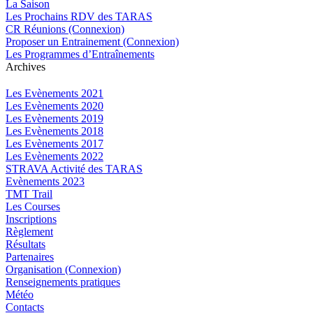
La Saison
Les Prochains RDV des TARAS
CR Réunions (Connexion)
Proposer un Entrainement (Connexion)
Les Programmes d’Entraînements
Archives
Les Evènements 2021
Les Evènements 2020
Les Evènements 2019
Les Evènements 2018
Les Evènements 2017
Les Evènements 2022
STRAVA Activité des TARAS
Evènements 2023
TMT Trail
Les Courses
Inscriptions
Règlement
Résultats
Partenaires
Organisation (Connexion)
Renseignements pratiques
Météo
Contacts