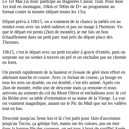
Le 1er Mai j'ai donc participé au Bagnères Classic Trail. Pour mon
1er trail en montagne, 10km et 500m de D+ au programme au
format contre la montre (départ toutes les 15s).
Départ prévu à 10h15, on a vraiment de la chance la météo est au
rendez-vous avec un soleil radieux et pas un nuage à l'horizon. Vu
que le départ est pentu (2km de montée), je me fais un bon
échauffement dans un petit parc tout près du départ place des
Thermes.
10h15, c'est le départ avec un petit escalier à gravir d'entrée, puis on
serpente sur un sentier à travers un pré et on enchaîne par un chemin
en foret.
On prends rapidement de la hauteur et j'essaie de géré mon effort en
alternant marche et course. Avec ce format de course, ça bouge en
tous les sens on double, on est doublé, c'est très animé. Après ces
2km de montée, enfin une de descente mais ça remonte et nous
arrivons au sommet du col du Mont Olivet et enchaînons avec le col
du Bédat avec sa table d'orientation et sa statue de la Vierge. La vue
est vraiment magnifique, autant sur le Pic du Midi que sur les vallées
tout en bas.
Descente jusqu'au 5eme km et là c'est parti pour 1km d'ascension
jusqu'au Tucou, ça grimpe fort, mains sur les cuisses, pas un mot
dans la longue file des coureurs, on est tous à bout de souffle! Après