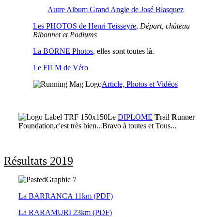
Autre Album Grand Angle de José Blasquez
Les PHOTOS de Henri Teisseyre
,
Départ, château
Ribonnet et Podiums
La BORNE Photos
, elles sont toutes là.
Le FILM de Véro
Article, Photos et Vidéos
Le
DIPLOME
T
rail
R
unner
F
oundation,c'est très bien...Bravo à toutes et Tous...
Résultats 2019
La BARRANCA 11km (PDF)
La RARAMURI 23km (PDF)