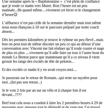
Une semaine après la « Baptistoutaise « c’est plein de confiance
que je roule ce matin vers Muret. Bon l’heure est un peu
matinale...8h quand même....vivement cet hiver et le changement
d’heure😉
L’affluence n’est pas celle de la semaine dernière mais tout même
nous nous élançons à 10 sur le parcours préparé par notre coach
absent...
Dès les premiers kilomètres je trouve le rythme un peu élevé...mais
bon on peut tout de même discuter un peu ce qui au détour d’une
conversation avec Vincent me fait réaliser qu’il roule courre et nage
de plus en plus ....vivement qu’il aille faire un tour à l’autre bout du
monde Le Breton parce que maintenant qu’il a ce niveau il vient
grossir les rangs des excités de tête de peloton...
Et des excités ce matin il y en avait croyez-moi....
Je passerais sur le retour de Romain...qui reste un mystère pour
moi...(lui pas son retour...)
Je le vois 2 fois par an sur un vélo et à chaque fois il est
devant...????
Bref tout cela nous a conduit à faire les 2 premières heures à 29 de
moyenne avec presque tout le dénivelé et du vent que J’ai trouvé