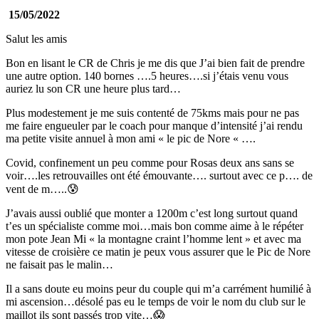
15/05/2022
Salut les amis
Bon en lisant le CR de Chris je me dis que J’ai bien fait de prendre
une autre option. 140 bornes ….5 heures….si j’étais venu vous
auriez lu son CR une heure plus tard…
Plus modestement je me suis contenté de 75kms mais pour ne pas
me faire engueuler par le coach pour manque d’intensité j’ai rendu
ma petite visite annuel à mon ami « le pic de Nore « ….
Covid, confinement un peu comme pour Rosas deux ans sans se
voir….les retrouvailles ont été émouvante…. surtout avec ce p…. de
vent de m…..😰
J’avais aussi oublié que monter a 1200m c’est long surtout quand
t’es un spécialiste comme moi…mais bon comme aime à le répéter
mon pote Jean Mi « la montagne craint l’homme lent » et avec ma
vitesse de croisière ce matin je peux vous assurer que le Pic de Nore
ne faisait pas le malin…
Il a sans doute eu moins peur du couple qui m’a carrément humilié à
mi ascension…désolé pas eu le temps de voir le nom du club sur le
maillot ils sont passés trop vite…😱