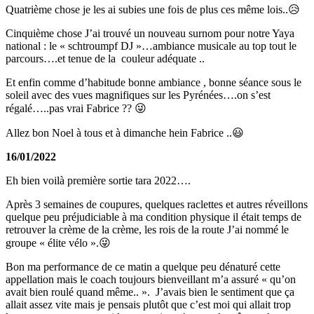
Quatrième chose je les ai subies une fois de plus ces même lois..😥
Cinquième chose J’ai trouvé un nouveau surnom pour notre Yaya
national : le « schtroumpf DJ »…ambiance musicale au top tout le
parcours….et tenue de la couleur adéquate ..
Et enfin comme d’habitude bonne ambiance , bonne séance sous le
soleil avec des vues magnifiques sur les Pyrénées….on s’est
régalé…..pas vrai Fabrice ?? 😜
Allez bon Noel à tous et à dimanche hein Fabrice ..😃
16/01/2022
Eh bien voilà première sortie tara 2022….
Après 3 semaines de coupures, quelques raclettes et autres réveillons
quelque peu préjudiciable à ma condition physique il était temps de
retrouver la crème de la crème, les rois de la route J’ai nommé le
groupe « élite vélo ».😜
Bon ma performance de ce matin a quelque peu dénaturé cette
appellation mais le coach toujours bienveillant m’a assuré « qu’on
avait bien roulé quand même.. ». J’avais bien le sentiment que ça
allait assez vite mais je pensais plutôt que c’est moi qui allait trop