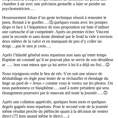
chambre à air avec une précision gestuelle a faire se pendre un
psychomotricien….
Heureusement Johan d’un geste technique réussit à remonter le
pneu. Restait à le gonfler….🤔 quelques essais avec les pompes
dispo et face à l’impatience de tous proposition est faite d’utiliser
une cartouche d’air comprimée. Après un premier échec Vincent
saisi la seconde et sans doute diminué par le froid la vide à environ
deux mètres de la valve et en manquant de peu d’y coller un
doigt….pas le sien je crois….
Après l’hilarité général nous repartons non sans qu’entre temps
Baptiste ait constaté qu’il ne pouvait plus se servir de son dérailleur
ar ….. bon vaut mieux que ça lui arrive à lui il a déjà un fixi…😉
Nous rejoignons enfin le lieu de rdv. S’en suit une séance de
déshabillage en règle pour tenter de se réchauffer et étendage du
linge au pied de « Jesus » comme vous le verrez sur les photos. On
nous pardonnera ce blasphème…..sauf à notre président qui sera
étrangement poursuivi par le mauvais œil toute la journée…..🙃
Après une collation appréciée, quelques bons mots et quelques
degrés gagnés nous repartons. Pour le second vote de la journée
même résultat proche du plébiscite quant à la décision de rentrer
direct (75 kms quand même le direct….)