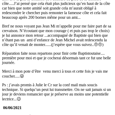
côte.....J’ai pensé que cela était plus judicieux qu’en haut de la côte
car bien que notre amitié soit grande cela m’aurait obligé à
redescendre le chercher puis remonter la fameuse côte et cela fait
beaucoup après 200 bornes même pour un ami...
Bref ne nous voyant pas Jean Mi m’appelle pour me faire part de sa
crevaison. N’écoutant que mon courage ( et puis pas trop le choix)
je lui annonce mon retour ...accompagné de Baptiste qui bien que
n’étant pas un ami d’enfance de Jean Michel avait redescendu la
côte qu’il venait de monter......(j’espère que vous suivez..🤨🤨)
Réparation faite nous repartons pour finir cette Baptistoutaise....
première pour moi et que je cocherai désormais tant ce fut une belle
journée.
Merci à mon pote d’être venu merci à tous et cette fois je vais me
coucher.....😜
Ps : j’avais promis à Julie le Cr sur la conf mail mais soucis
technique. Si quelqu’un peut lui transmettre. On ne sait jamais si un
jour je deviens romancier que je préserve au moins une potentielle
lectrice...😉
06/06/2021