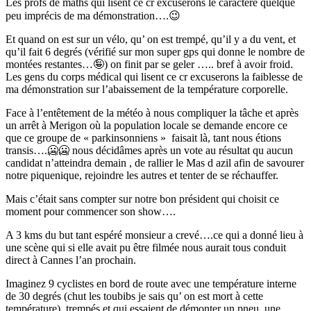
Les profs de maths qui lisent ce cr excuserons le caractère quelque
peu imprécis de ma démonstration….😉
Et quand on est sur un vélo, qu’ on est trempé, qu’il y a du vent, et
qu’il fait 6 degrés (vérifié sur mon super gps qui donne le nombre de
montées restantes…🤪) on finit par se geler ….. bref à avoir froid.
Les gens du corps médical qui lisent ce cr excuserons la faiblesse de
ma démonstration sur l’abaissement de la température corporelle.
Face à l’entêtement de la météo à nous compliquer la tâche et après
un arrêt à Merigon où la population locale se demande encore ce
que ce groupe de « parkinsonniens » faisait là, tant nous étions
transis….🥶🥶 nous décidâmes après un vote au résultat qu aucun
candidat n’atteindra demain , de rallier le Mas d azil afin de savourer
notre piquenique, rejoindre les autres et tenter de se réchauffer.
Mais c’était sans compter sur notre bon président qui choisit ce
moment pour commencer son show….
A 3 kms du but tant espéré monsieur a crevé….ce qui a donné lieu à
une scène qui si elle avait pu être filmée nous aurait tous conduit
direct à Cannes l’an prochain.
Imaginez 9 cyclistes en bord de route avec une température interne
de 30 degrés (chut les toubibs je sais qu’ on est mort à cette
température), trempés et qui essaient de démonter un pneu, une