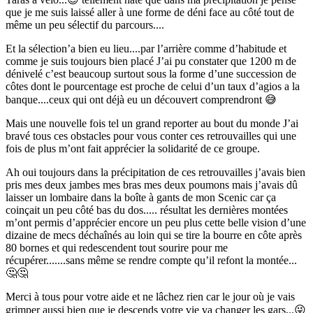
que je me suis laissé aller à une forme de déni face au côté tout de
même un peu sélectif du parcours....
Et la sélection’a bien eu lieu....par l’arrière comme d’habitude et
comme je suis toujours bien placé J’ai pu constater que 1200 m de
dénivelé c’est beaucoup surtout sous la forme d’une succession de
côtes dont le pourcentage est proche de celui d’un taux d’agios a la
banque....ceux qui ont déjà eu un découvert comprendront 😅
Mais une nouvelle fois tel un grand reporter au bout du monde J’ai
bravé tous ces obstacles pour vous conter ces retrouvailles qui une
fois de plus m’ont fait apprécier la solidarité de ce groupe.
Ah oui toujours dans la précipitation de ces retrouvailles j’avais bien
pris mes deux jambes mes bras mes deux poumons mais j’avais dû
laisser un lombaire dans la boîte à gants de mon Scenic car ça
coinçait un peu côté bas du dos..... résultat les dernières montées
m’ont permis d’apprécier encore un peu plus cette belle vision d’une
dizaine de mecs déchaînés au loin qui se tire la bourre en côte après
80 bornes et qui redescendent tout sourire pour me
récupérer.......sans même se rendre compte qu’il refont la montée...
🤔🤔
Merci à tous pour votre aide et ne lâchez rien car le jour où je vais
grimper aussi bien que je descends votre vie va changer les gars...😜