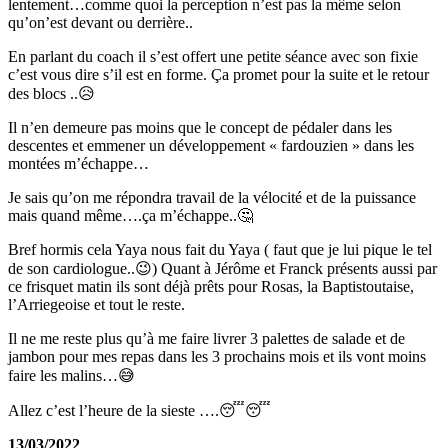
lentement…comme quoi la perception n’est pas la même selon
qu’on’est devant ou derrière..
En parlant du coach il s’est offert une petite séance avec son fixie
c’est vous dire s’il est en forme. Ça promet pour la suite et le retour
des blocs ..😥
Il n’en demeure pas moins que le concept de pédaler dans les
descentes et emmener un développement « fardouzien » dans les
montées m’échappe…
Je sais qu’on me répondra travail de la vélocité et de la puissance
mais quand même….ça m’échappe..🤔
Bref hormis cela Yaya nous fait du Yaya ( faut que je lui pique le tel
de son cardiologue..😉) Quant à Jérôme et Franck présents aussi par
ce frisquet matin ils sont déjà prêts pour Rosas, la Baptistoutaise,
l’Arriegeoise et tout le reste.
Il ne me reste plus qu’à me faire livrer 3 palettes de salade et de
jambon pour mes repas dans les 3 prochains mois et ils vont moins
faire les malins…😅
Allez c’est l’heure de la sieste ….😴😴
13/03/2022