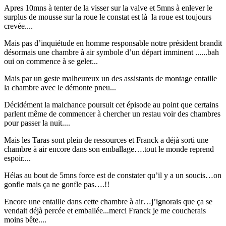
Apres 10mns à tenter de la visser sur la valve et 5mns à enlever le
surplus de mousse sur la roue le constat est là la roue est toujours
crevée....
Mais pas d’inquiétude en homme responsable notre président brandit
désormais une chambre à air symbole d’un départ imminent ......bah
oui on commence à se geler...
Mais par un geste malheureux un des assistants de montage entaille
la chambre avec le démonte pneu...
Décidément la malchance poursuit cet épisode au point que certains
parlent même de commencer à chercher un restau voir des chambres
pour passer la nuit....
Mais les Taras sont plein de ressources et Franck a déjà sorti une
chambre à air encore dans son emballage….tout le monde reprend
espoir....
Hélas au bout de 5mns force est de constater qu’il y a un soucis…on
gonfle mais ça ne gonfle pas….!!
Encore une entaille dans cette chambre à air…j’ignorais que ça se
vendait déjà percée et emballée...merci Franck je me coucherais
moins bête....