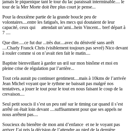
jamais le piquenique tant le tour du lac paraissait interminable.... le
tour de la Mer Morte doit être plus court je pense...
Pour la deuxième partie de la grande boucle peu de
volontaires....entre les fatigués, les mecs qui doutaient de leur
capacité, ceux qui attendait un’ami...hein Vincent... bref départ à
7 ....
Que dire.....ce fut dur ...très dur....avec du dénivelé sans arrêt
....Charly Franck Chris (visiblement toujours pas sevré) Nico devant
à rouler comme si on n’avait rien fait le matin....
Baptiste bienveillant à garder un œil sur mon binôme et moi en
pleine crise de régulation par l’arrière...
Tout cela aurait pu continuer gentiment....mais à 10kms de l’arrivée
Jean Michel voyant que le rythme ne baissait pas malgré nos
tentatives, a jouer le tout pour le tout en nous faisant le coup de la
crevaison....
Seul petit soucis il s’est un peu raté sur le timing car quand il s’est
arrêté on était loin devant ....suffisamment pour que ses appels ne
nous arrêtent pas....
Soucieux du bienêtre de mon ami d’enfance et ne le voyant pas
arriver J’ai pris la décision de l’attendre au pied de la dernière