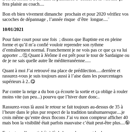
fera plaisir au coach....
Bon eh bien vivement dimanche prochain et pour 2020 vérifiez vos
sacoches de dépannage , l’année risque d’être longue....¨
10/01/2021
Pour faire court pour une fois ; disons que Baptiste est en pleine
forme et qu’il m’a confié vouloir reprendre son rythme
d’entraînement normal. Franchement je ne vois pas ce que ça va lui
apporter ...🤔 Quant à Jérôme il est prêt pour le tour de Sardaigne ou
de je ne sais quelle autre île méditerranéenne.....
Quant à moi J’ai retrouvé ma place de prédilection.....derrière et
rassurez-vous je suis toujours aussi à l’aise dans les pourcentages
supérieurs à 2..😋
Par contre la neige a du bon ça écourte la sortie et ça oblige à rouler
moins vite (un peu...) pourvu que l’hiver dure donc..
Rassurez-vous là aussi le retour se fait toujours au-dessus de 35 à
l’heure dans le plus pur respect de la tradition tarahumaresque....je
crois même qu’entre deux flocons J’ai vu mon compteur afficher 40
mais bon la visibilité était parfois mauvaise c’était peut-être plus....🤪