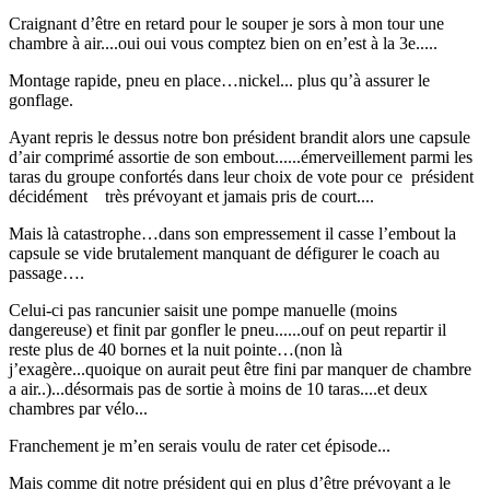
Craignant d’être en retard pour le souper je sors à mon tour une
chambre à air....oui oui vous comptez bien on en’est à la 3e.....
Montage rapide, pneu en place…nickel... plus qu’à assurer le
gonflage.
Ayant repris le dessus notre bon président brandit alors une capsule
d’air comprimé assortie de son embout......émerveillement parmi les
taras du groupe confortés dans leur choix de vote pour ce président
décidément très prévoyant et jamais pris de court....
Mais là catastrophe…dans son empressement il casse l’embout la
capsule se vide brutalement manquant de défigurer le coach au
passage….
Celui-ci pas rancunier saisit une pompe manuelle (moins
dangereuse) et finit par gonfler le pneu......ouf on peut repartir il
reste plus de 40 bornes et la nuit pointe…(non là
j’exagère...quoique on aurait peut être fini par manquer de chambre
a air..)...désormais pas de sortie à moins de 10 taras....et deux
chambres par vélo...
Franchement je m’en serais voulu de rater cet épisode...
Mais comme dit notre président qui en plus d’être prévoyant a le