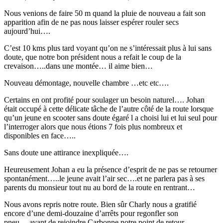
Nous venions de faire 50 m quand la pluie de nouveau a fait son
apparition afin de ne pas nous laisser espérer rouler secs
aujourd’hui….
C’est 10 kms plus tard voyant qu’on ne s’intéressait plus à lui sans
doute, que notre bon président nous a refait le coup de la
crevaison…..dans une montée… il aime bien…
Nouveau démontage, nouvelle chambre …etc etc….
Certains en ont profité pour soulager un besoin naturel…. Johan
était occupé à cette délicate tâche de l’autre côté de la route lorsque
qu’un jeune en scooter sans doute égaré l a choisi lui et lui seul pour
l’interroger alors que nous étions 7 fois plus nombreux et
disponibles en face…..
Sans doute une attirance inexpliquée….
Heureusement Johan a eu la présence d’esprit de ne pas se retourner
spontanément…..le jeune avait l’air sec….et ne parlera pas à ses
parents du monsieur tout nu au bord de la route en rentrant…
Nous avons repris notre route. Bien sûr Charly nous a gratifié
encore d’une demi-douzaine d’arrêts pour regonfler son
pneu….avant de rejoindre Carbonne notre point de retour.