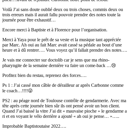
Voilà J’ai sans doute oublié deux ou trois choses, commis deux ou
trois erreurs mais il aurait fallu pouvoir prendre des notes toute la
journée pour être exhaustif…
Encore merci à Baptiste et à Florence pour l’organisation.
Merci à Yaya pour le prêt de sa veste et la musique tant appréciée
par Marc. Ah oui au fait Marc avait cassé sa pédale au bout d’une
heure et à dû rentrer…. Vous voyez qu’il fallait prendre des notes….
Je vais me connecter sur doctolib car je sens que ma rhino-
pharyngite de la semaine dernière va faire un come-back …😢
Profitez bien du restau, reprenez des forces….
Ps 1 : J’ai cassé mon câble de dérailleur ar après Carbonne comme
le coach…!!!!😜
PS2 : au péage nord de Toulouse contrôle de gendarmerie. Avec ma
tête après cette journée bien sûr ils ont pensé avoir un bon client.
Quand J’ai baissé la vitre J’ai dit « mauvaise pioche » le gendarme a
ri et en voyant le vélo derrière a ajouté « ah oui je pense… »…..
Improbable Baptistoutaise 2022….