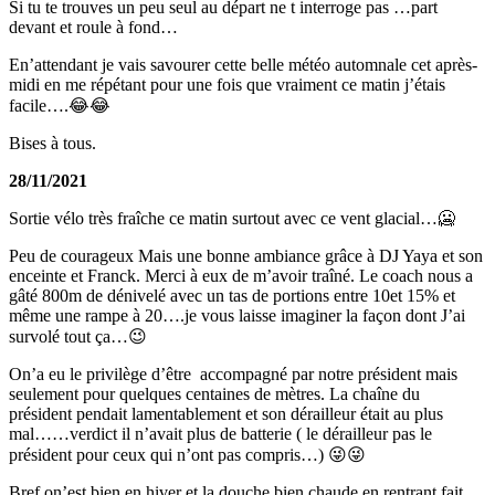
Si tu te trouves un peu seul au départ ne t interroge pas …part
devant et roule à fond…
En’attendant je vais savourer cette belle météo automnale cet après-
midi en me répétant pour une fois que vraiment ce matin j’étais
facile….😂😂
Bises à tous.
28/11/2021
Sortie vélo très fraîche ce matin surtout avec ce vent glacial…🥶
Peu de courageux Mais une bonne ambiance grâce à DJ Yaya et son
enceinte et Franck. Merci à eux de m’avoir traîné. Le coach nous a
gâté 800m de dénivelé avec un tas de portions entre 10et 15% et
même une rampe à 20….je vous laisse imaginer la façon dont J’ai
survolé tout ça…😉
On’a eu le privilège d’être accompagné par notre président mais
seulement pour quelques centaines de mètres. La chaîne du
président pendait lamentablement et son dérailleur était au plus
mal……verdict il n’avait plus de batterie ( le dérailleur pas le
président pour ceux qui n’ont pas compris…) 😜😜
Bref on’est bien en hiver et la douche bien chaude en rentrant fait