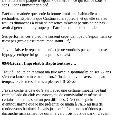
La faute à une plaque d’égout « de merde » ce qui tombe sous le
sens… sans humour déplacé.
Bref une matinée que seule la bonne ambiance habituelle a su
réchauffer. Espérons que Cristina aura apprécié et qu elle sera au
rdv les dimanches à venir sa présence m’ayant permis de ne pas
avoir à gérer tout le groupe par l’arrière comme d’habitude.
Ses performances à pied me laissent cependant peu d’espoir mais ce
n’est pas grave j’assumerai mon statut…🥴
Je vous laisse le repas m’attend et je ne voudrais pas qu une crise
hypoglycémique lui grille la politesse…😋
09/04/2022 : Improbable Baptistoutaise ….
Tout à l’heure en rentrant ma fille avec la spontanéité de ses 22 ans
s’est exclamé : « tu es tout bronzé finalement vous avez eu beau
temps….». Je me suis mis à pleurer !!!! 😭😭
J’avais coché la date du 9 avril avec une certaine impatience tant
cette ballade du club est synonyme de convivialité et même si
certains moments sont un peu difficiles. C’est donc plein
d’enthousiasme que je me présentai ce matin à 7h15 au lieu de
rendez-vous habituel. J’avais juste oublié que nous n’étions pas
dimanche mais samedi ce qui m’a valu trois tours de parking avant