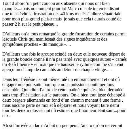
Tout d abord’un petit coucou aux absents qui nous ont bien
manqué....mais notamment pour toi Marc console toi en te disant
que tu as évité la frustration des 40 kms menés à allure sénatoriale
pour mon plus grand plaisir mais je sais que cela t aurais couté de
passer 2 h sur le petit plateau...
D’ailleurs on’a tous remarqué la grande frustration de certains parmi
lesquels Chris qui manifestait des signes inquiétants et des
symptômes proches « du manque »....
D’ailleurs une fois le groupe scindé en deux et le nouveau départ de
la grande boucle donné il n’a pas tardé avec quelques autres « camés
du 40 à l’heure » en manque de hausser le rythme comme s’il avait
aperçu un champ de cannabis au détour de chaque virage.....
Dans leur frénésie ils ont même raté un embranchement et ont dû
engager une poursuite pour que nous puissions continuer tous
ensemble. Que dire d’autre de cette matinée qui s’est bien déroulée
sans trop d’hésitation sur le parcours. On a bien tout juste échappé à
deux bergers allemands en fond d’un chemin menant à une ferme ,
mais aucune perte de mollet à déplorer et nous voyant faire demi-
tour les deux molosses ont dû estimer que l’honneur était sauf...pour
eux.
Ah si l’arrivée au lac m’a fait un peu peur J’ai cru qu’on ne verrait