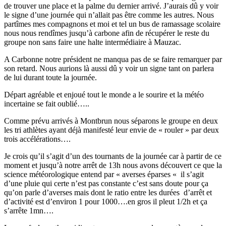
de trouver une place et la palme du dernier arrivé. J’aurais dû y voir
le signe d’une journée qui n’allait pas être comme les autres. Nous
partîmes mes compagnons et moi et tel un bus de ramassage scolaire
nous nous rendîmes jusqu’à carbone afin de récupérer le reste du
groupe non sans faire une halte intermédiaire à Mauzac.
A Carbonne notre président ne manqua pas de se faire remarquer par
son retard. Nous aurions là aussi dû y voir un signe tant on parlera
de lui durant toute la journée.
Départ agréable et enjoué tout le monde a le sourire et la météo
incertaine se fait oublié…..
Comme prévu arrivés à Montbrun nous séparons le groupe en deux
les tri athlètes ayant déjà manifesté leur envie de « rouler » par deux
trois accélérations….
Je crois qu’il s’agit d’un des tournants de la journée car à partir de ce
moment et jusqu’à notre arrêt de 13h nous avons découvert ce que la
science météorologique entend par « averses éparses « il s’agit
d’une pluie qui certe n’est pas constante c’est sans doute pour ça
qu’on parle d’averses mais dont le ratio entre les durées d’arrêt et
d’activité est d’environ 1 pour 1000….en gros il pleut 1/2h et ça
s’arrête 1mn….