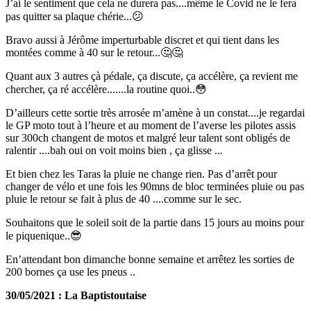
J’ai le sentiment que cela ne durera pas....même le Covid ne le fera
pas quitter sa plaque chérie...😕
Bravo aussi à Jérôme imperturbable discret et qui tient dans les
montées comme à 40 sur le retour...🤔🤔
Quant aux 3 autres çà pédale, ça discute, ça accélère, ça revient me
chercher, ça ré accélère.......la routine quoi..😳
D’ailleurs cette sortie très arrosée m’amène à un constat....je regardai
le GP moto tout à l’heure et au moment de l’averse les pilotes assis
sur 300ch changent de motos et malgré leur talent sont obligés de
ralentir ....bah oui on voit moins bien , ça glisse ...
Et bien chez les Taras la pluie ne change rien. Pas d’arrêt pour
changer de vélo et une fois les 90mns de bloc terminées pluie ou pas
pluie le retour se fait à plus de 40 ....comme sur le sec.
Souhaitons que le soleil soit de la partie dans 15 jours au moins pour
le piquenique..😎
En’attendant bon dimanche bonne semaine et arrêtez les sorties de
200 bornes ça use les pneus ..
30/05/2021 : La Baptistoutaise