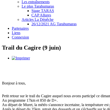
Les entraînements
Le plus Tarahumaras
Stage TARAS
CAP Allures
Articles La Dépêche
26/12/2021 AG Tarahumaras
Partenaires
Liens
Connexion
Trail du Cagire (9 juin)
Bonjour à tous,
Petit retour sur le trail du Cagire auquel nous avons participé ce dima
Au programme 17km et 850 de D+.
Au départ de Muret, la météo s'annonce incertaine, la température est p
Après le départ du 35km, retrait des dossards et on s'échauffe sur le 