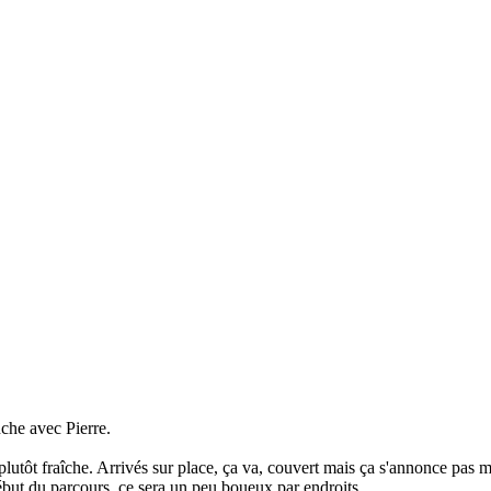
nche avec Pierre.
lutôt fraîche. Arrivés sur place, ça va, couvert mais ça s'annonce pas m
début du parcours, ce sera un peu boueux par endroits.