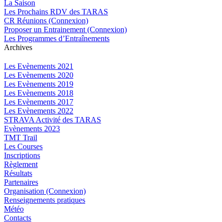
La Saison
Les Prochains RDV des TARAS
CR Réunions (Connexion)
Proposer un Entrainement (Connexion)
Les Programmes d’Entraînements
Archives
Les Evènements 2021
Les Evènements 2020
Les Evènements 2019
Les Evènements 2018
Les Evènements 2017
Les Evènements 2022
STRAVA Activité des TARAS
Evènements 2023
TMT Trail
Les Courses
Inscriptions
Règlement
Résultats
Partenaires
Organisation (Connexion)
Renseignements pratiques
Météo
Contacts