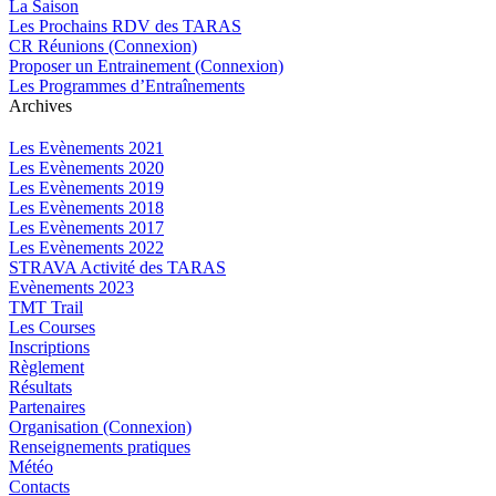
La Saison
Les Prochains RDV des TARAS
CR Réunions (Connexion)
Proposer un Entrainement (Connexion)
Les Programmes d’Entraînements
Archives
Les Evènements 2021
Les Evènements 2020
Les Evènements 2019
Les Evènements 2018
Les Evènements 2017
Les Evènements 2022
STRAVA Activité des TARAS
Evènements 2023
TMT Trail
Les Courses
Inscriptions
Règlement
Résultats
Partenaires
Organisation (Connexion)
Renseignements pratiques
Météo
Contacts