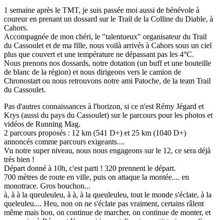
1 semaine après le TMT, je suis passée moi aussi de bénévole à
coureur en prenant un dossard sur le Trail de la Colline du Diable, à
Cahors.
Accompagnée de mon chéri, le "talentueux" organisateur du Trail
du Cassoulet et de ma fille, nous voilà arrivés à Cahors sous un ciel
plus que couvert et une température ne dépassant pas les 4°C.
Nous prenons nos dossards, notre dotation (un buff et une bouteille
de blanc de la région) et nous dirigeons vers le camion de
Chronostart ou nous retrouvons notre ami Patoche, de la team Trail
du Cassoulet.
Pas d'autres connaissances à l'horizon, si ce n'est Rémy Jégard et
Krys (aussi du pays du Cassoulet) sur le parcours pour les photos et
vidéos de Running Mag.
2 parcours proposés : 12 km (541 D+) et 25 km (1040 D+)
annoncés comme parcours exigeants....
Vu notre super niveau, nous nous engageons sur le 12, ce sera déjà
très bien !
Départ donné à 10h, c'est parti ! 320 prennent le départ.
700 mètres de route en ville, puis on attaque la montée.... en
monotrace. Gros bouchon...
à, à à la queuleuleu, à à, à la queuleuleu, tout le monde s'éclate, à la
queleuleu.... Heu, non on ne s'éclate pas vraiment, certains râlent
même mais bon, on continue de marcher, on continue de monter, et