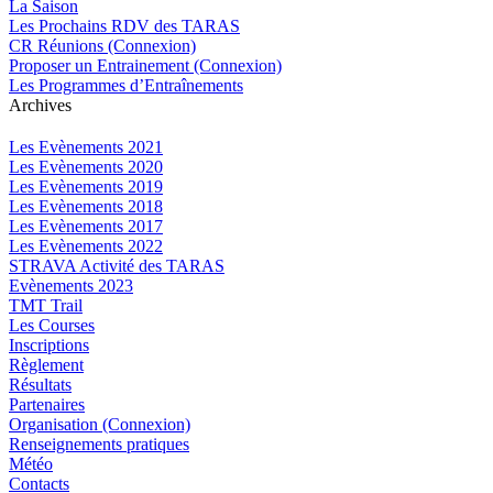
La Saison
Les Prochains RDV des TARAS
CR Réunions (Connexion)
Proposer un Entrainement (Connexion)
Les Programmes d’Entraînements
Archives
Les Evènements 2021
Les Evènements 2020
Les Evènements 2019
Les Evènements 2018
Les Evènements 2017
Les Evènements 2022
STRAVA Activité des TARAS
Evènements 2023
TMT Trail
Les Courses
Inscriptions
Règlement
Résultats
Partenaires
Organisation (Connexion)
Renseignements pratiques
Météo
Contacts