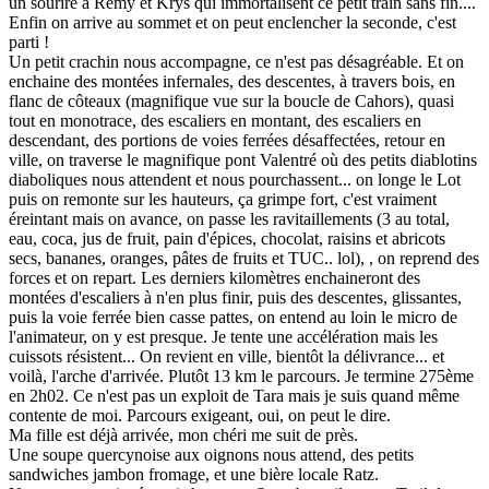
un sourire à Rémy et Krys qui immortalisent ce petit train sans fin....
Enfin on arrive au sommet et on peut enclencher la seconde, c'est
parti !
Un petit crachin nous accompagne, ce n'est pas désagréable. Et on
enchaine des montées infernales, des descentes, à travers bois, en
flanc de côteaux (magnifique vue sur la boucle de Cahors), quasi
tout en monotrace, des escaliers en montant, des escaliers en
descendant, des portions de voies ferrées désaffectées, retour en
ville, on traverse le magnifique pont Valentré où des petits diablotins
diaboliques nous attendent et nous pourchassent... on longe le Lot
puis on remonte sur les hauteurs, ça grimpe fort, c'est vraiment
éreintant mais on avance, on passe les ravitaillements (3 au total,
eau, coca, jus de fruit, pain d'épices, chocolat, raisins et abricots
secs, bananes, oranges, pâtes de fruits et TUC.. lol), , on reprend des
forces et on repart. Les derniers kilomètres enchaineront des
montées d'escaliers à n'en plus finir, puis des descentes, glissantes,
puis la voie ferrée bien casse pattes, on entend au loin le micro de
l'animateur, on y est presque. Je tente une accélération mais les
cuissots résistent... On revient en ville, bientôt la délivrance... et
voilà, l'arche d'arrivée. Plutôt 13 km le parcours. Je termine 275ème
en 2h02. Ce n'est pas un exploit de Tara mais je suis quand même
contente de moi. Parcours exigeant, oui, on peut le dire.
Ma fille est déjà arrivée, mon chéri me suit de près.
Une soupe quercynoise aux oignons nous attend, des petits
sandwiches jambon fromage, et une bière locale Ratz.